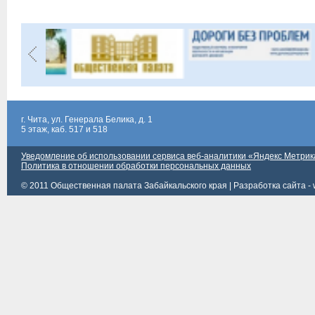
г. Чита, ул. Генерала Белика, д. 1
5 этаж, каб. 517 и 518
Уведомление об использовании сервиса веб-аналитики «Яндекс Метрик
Политика в отношении обработки персональных данных
© 2011 Общественная палата Забайкальского края |
Разработка сайта - 