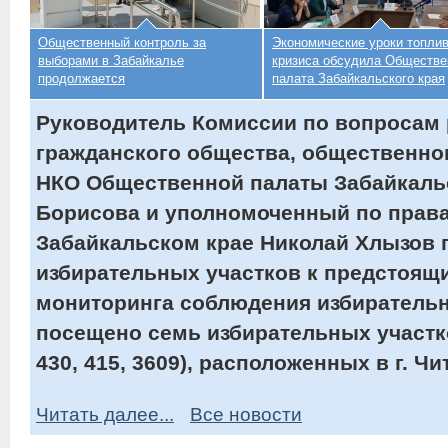
Общественный контроль за
Экономические уроки топлив
выборами в Забайкалье
кризиса обсудила Обществе
продолжается
палата Забайкальского края
Руководитель Комиссии по вопросам 
гражданского общества, общественно
НКО Общественной палаты Забайкальс
Борисова и уполномоченный по права
Забайкальском крае Николай Хлызов 
избирательных участков к предстоящ
мониторинга соблюдения избиратель
посещено семь избирательных участко
430, 415, 3609), расположенных в г. Ч
Читать далее...
Все новости