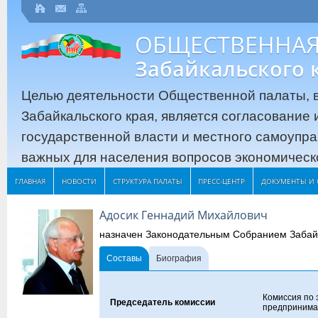
ОБЩЕСТВЕННАЯ
Забайкальского 
Целью деятельности Общественной палаты, в
Забайкальского края, является согласование
государственной власти и местного самоупр
важных для населения вопросов экономическо
ГЛАВНАЯ
НОВОСТИ
СТРУКТУРА ПАЛАТЫ
ПРЕСС-ЦЕНТР
ДОКУМЕНТЫ И 
Адосик Геннадий Михайлович
назначен Законодательным Собранием Забайк
Составы
Биография
Комиссия по 
Председатель комиссии
предпринима