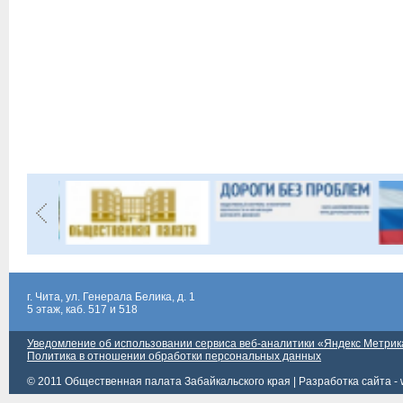
г. Чита, ул. Генерала Белика, д. 1
5 этаж, каб. 517 и 518
Уведомление об использовании сервиса веб-аналитики «Яндекс Метрик
Политика в отношении обработки персональных данных
© 2011 Общественная палата Забайкальского края |
Разработка сайта - 