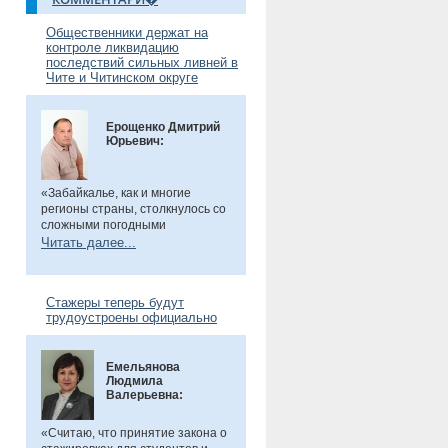
Общественники держат на
контроле ликвидацию
последствий сильных ливней в
Чите и Читинском округе
Ерощенко Дмитрий
Юрьевич:
«Забайкалье, как и многие
регионы страны, столкнулось со
сложными погодными
условиями. Но благодаря ранее
Читать далее...
установленным дамбам выхода
рек во многих местах удалось
избежать. Например, по речкам
Стажеры теперь будут
Танха и Курчина наблюдается
трудоустроены официально
даже небольшой спад уровня
воды. В частности, в селе Танха
Читинского округа, в котором мы
Емельянова
в прошлом году
были
, жители
Людмила
претензий не имеют. Есть
Валерьевна:
сложности в поселке
Биофабрика. Там подтоплены
приусадебные участки.
«Считаю, что принятие закона о