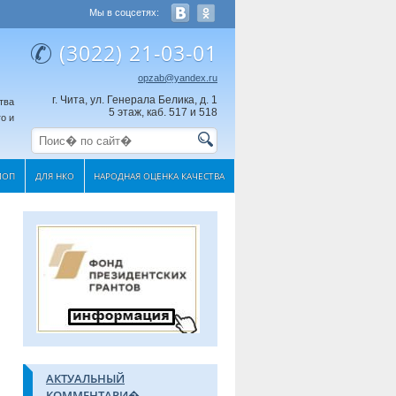
Мы в соцсетях:
(3022) 21-03-01
opzab@yandex.ru
г. Чита, ул. Генерала Белика, д. 1
тва
5 этаж, каб. 517 и 518
о и
МОП
ДЛЯ НКО
НАРОДНАЯ ОЦЕНКА КАЧЕСТВА
АКТУАЛЬНЫЙ
КОММЕНТАРИ�