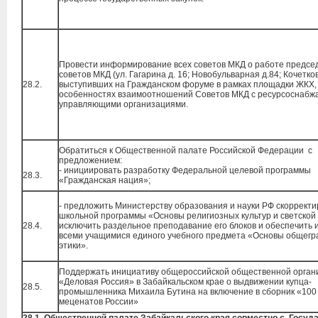
Провести информирование всех советов МКД о работе предсе
советов МКД (ул. Гагарина д. 16; Новобульварная д.84; Кочетков
28.2.
выступивших на Гражданском форуме в рамках площадки ЖКХ,
особенностях взаимоотношений Советов МКД с ресурсоснаб
управляющими организациями.
Обратиться к Общественной палате Российской Федерации с
предложением:
- инициировать разработку Федеральной целевой программы
28.3.
«Гражданская нация»;
- предложить Министерству образования и науки РФ скорректи
школьной программы «Основы религиозных культур и светской 
28.4.
исключить раздельное преподавание его блоков и обеспечить 
всеми учащимися единого учебного предмета «Основы общегр
этики».
Поддержать инициативу общероссийской общественной орган
«Деловая Россия» в Забайкальском крае о выдвижении купца-
28.5.
промышленника Михаила Бутина на включение в сборник «100
меценатов России»