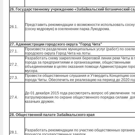
26. Государственному учреждению «Забайкальский ботанический с
Представить рекомендации о возможности использовать сосну
26.1.
(сосну кедровую) в озеленении парка Лукодрома.
27. Администрации городского округа "Город Чита"
Произвести разделение муниципальных услуг (работ) по озел
27.1.
городского округа Город Чита на лоты.
Разработать схему закрепления береговой линии реки Читы в 
города за предприятиями и организациями, общественными
27.2.
объединениями в целях оказания помощи Администрации горо
мусора.
Провести общественные слушания и Утвердить Концепцию оз
27.3.
города Читы. Обеспечить ее реализацию на период до 2020 го
До 01 декабря 2015 года рассмотреть вопрос об увеличении 
27.4.
патрулирования по охране общественного порядка силами д
казачьих дружин.
28. Общественной палате Забайкальского края
Разработать рекомендации по участию общественных организ
28.1.
процессе государственных закупок.