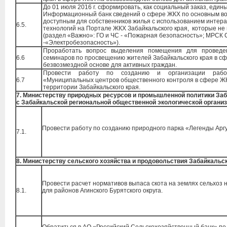
До 01 июля 2016 г. сформировать, как социальный заказ, един
Информационный банк сведений о сфере ЖКХ по основным в
доступным для собственников жилья с использованием интер
6.5.
технологий на Портале ЖКХ Забайкальского края, которые не
(раздел «Важно»: ГО и ЧС - «Пожарная безопасность»; МРСК
-«Электробезопасность»).
Проработать вопрос выделения помещения для проведе
6.6
семинаров по просвещению жителей Забайкальского края в с
безвозмездной основе для активных граждан.
Провести работу по созданию и организации рабо
6.7
«Муниципальных центров общественного контроля в сфере Ж
территории Забайкальского края.
7. Министерству природных ресурсов и промышленной политики Заб
с Забайкальской региональной общественной экологической орган
Провести работу по созданию природного парка «Легенды Арг
7.1.
8. Министерству сельского хозяйства и продовольствия Забайкальск
Провести расчет нормативов выпаса скота на землях сельхоз 
8.1.
для районов Агинского Бурятского округа.