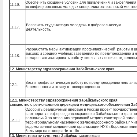
Обеспечить создание условий для привлечения и закрепления
11.16.
квалифицированных молодых специалистов в сельской местно
Вовлекать студенческую молодежь в добровольческую
11.17.
деятельность.
Разработать меры активизации профилактической работы в ш
высших и средних учебных заведениях по предупреждению и
11.18.
пожаров, активизировать работу школьных лесничеств, зелены
12. Министерству здравоохранения Забайкальского края
Вести профилактическую работу по предупреждению неплани
12.1.
беременности и отказу от новорожденных.
12.1. Министерству здравоохранения Забайкальского края
совместно с региональной дирекцией медицинского обеспечения З
Одобрить реализуемый впервые в России проект государствен
партнерства в сфере здравоохранения Забайкальского края п
полномочий по оказанию первичной медико-санитарной помо
12.1.1
территориальному населению железнодорожного района г. Чи
ведомственной медицинской организации НУЗ «Дорожная кли
больница на станции Чита - II».
13. Министерству культуры Забайкальского края