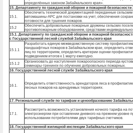
определённых законом Забайкальского края».
15. Департаменту по гражданской обороне и пожарной безопасности
Обеспечить технической документацией переданные сельским
15.1.
автомашины-АРС для постановки на учет, обеспечения сохран
готовности для тушения пожаров.
Обеспечить добровольные пожарные дружины сельских посел
15.2
противопожарным оборудованием, средствами индивидуально
15.1. Департаменту по гражданской обороне и пожарной безопасност
с Государственной лесной службой Забайкальского края
Разработать единую межведомственную систему профилактик
ландшафтных пожаров в Забайкальском крае, определить отв
15.1.1
лиц по территориям, определить критерии оценки профилактич
подведением итогов к 1 марту ежегодно.
Организовать до наступления пожароопасного периода кусто
15.1.2
семинары-тренинги по обучению добровольных пожарных.
16. Государственной лесной службе Забайкальского края
Определить ответственность арендаторов леса в профилактик
16.1.
лесных пожаров на арендуемых территориях.
17. Региональной службе по тарифам и ценообразованию Забайкальс
Рассмотреть возможность установления ночного тарифа на п
17.1.
электроэнергии при оставлении дневного на прежнем уровне п
использовании потребителями двух тарифных счетчиков.
18. Государственной жилищной инспекции Забайкальского края