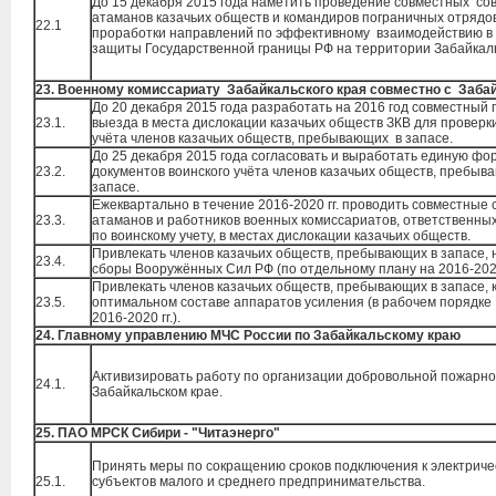
До 15 декабря 2015 года наметить проведение совместных с
атаманов казачьих обществ и командиров пограничных отрядо
22.1
проработки направлений по эффективному взаимодействию в
защиты Государственной границы РФ на территории Забайкаль
23.
Военному комиссариату Забайкальского края совместно с Заба
До 20 декабря 2015 года разработать на 2016 год совместный 
23.1.
выезда в места дислокации казачьих обществ ЗКВ для проверк
учёта членов казачьих обществ, пребывающих в запасе.
До 25 декабря 2015 года согласовать и выработать единую фо
23.2.
документов воинского учёта членов казачьих обществ, пребыв
запасе.
Ежеквартально в течение 2016-2020 гг. проводить совместные
23.3.
атаманов и работников военных комиссариатов, ответственных
по воинскому учету, в местах дислокации казачьих обществ.
Привлекать членов казачьих обществ, пребывающих в запасе,
23.4.
сборы Вооружённых Сил РФ (по отдельному плану на 2016-2020
Привлекать членов казачьих обществ, пребывающих в запасе, к
23.5.
оптимальном составе аппаратов усиления (в рабочем порядке
2016-2020 гг.).
24. Главному управлению МЧС России по Забайкальскому краю
Активизировать работу по организации добровольной пожарно
24.1.
Забайкальском крае.
25. ПАО МРСК Сибири - "Читаэнерго"
Принять меры по сокращению сроков подключения к электриче
25.1.
субъектов малого и среднего предпринимательства.