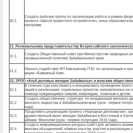
Создать рабочую группу по организации работы в рамках фед
30.1.
проекта «Школа грамотного потребителя», иных образовател
программ.
31. Региональному представительству Всероссийского экологическ
Создать Общественный совет при Министерстве природных ре
31.1.
промышленной политики Забайкальского края.
Оказать содействие ИП Емельянову П.Ю. по организации и пр
31.2.
акции «Бумажный бум».
32.
ЗРОО «Клуб деловых женщин Забайкалья» и женским обществен
В течение года участвовать и инициировать проведение благо
32.1.
акций и реализацию социальных проектов, направленных на 
помощи нуждающимся семьям, инвалидам, пожилым и детям.
Создать общественную структуру по координации женского д
32.2
женского лидерства в Забайкальском крае (срок - первое полуг
года).
Продолжить реализацию проекта «Народная дипломатия», ор
32.3
дружественный визит женщин Забайкалья в Восточный и Хэнт
аймаки Монголии (срок - первое полугодие 2016 года).
Создать информационные ресурсы (сайт) для активного взаи
32.4
женских объединений, обмена опытом, участия в реализации 