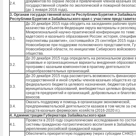
документов по охране лесов и привлечения членов казачьих о
2.4.
государственной службе по экологической и пожарной безопас
(до 1 января 2016 года)
.
3. Органам государственной власти Республики Бурятия и Забайкал
Республики Бурятия и Забайкальского края с участием представите
До 20 декабря 2015 года обсудить на заседаниях рабочих груп
казачества субъектов Федерации округа материалы и резолю
Межрегиональной научно-практической конференции по теме:
кадетского и казачьего образования России: история, специфи
3.1.
перспективы развития», состоявшейся 25 сентября 2015 года в
Новосибирске при поддержке полномочного представителя, Г
Новосибирской области, по инициативе Сибирского войскового
общества.
До 20 декабря 2015 года определить на региональном уровне
правовые и организационные варианты внедрения образоват
3.2.
программ с казачьим компонентом в практику деятельности
общеобразовательных организаций.
До 20 декабря 2015 года рассмотреть возможность финансир
государственной и иной службы членов казачьих обществ из с
федерального бюджета целевого назначения, бюджетов субъе
3.3.
муниципальных образований, внебюджетных целевых фондов, 
средств предприятий и организаций, добровольных и благотв
взносов.
Оказать поддержку и помощь в организации экономической,
3.4.
предпринимательской деятельности казаков в том числе за сч
средств казачьих фермерских хозяйств (2016-2020 гг.).
4. Администрации Губернатора Забайкальского края
Провести в 2016 году социологические исследования по сост
4.1.
системы гражданско-патриотического воспитания в Забайкальс
укреплению российской гражданской нации.
Обеспечить приоритетную поддержку (через субсидии СНКО) 