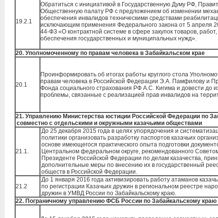
Обратиться с инициативой в Государственную Думу РФ, Правит
Общественную палату РФ с предложением об изменении меха
обеспечения инвалидов техническими средствами реабилитац
19.2.1
исключающим применения Федерального закона от 5 апреля 2
44-ФЗ «О контрактной системе в сфере закупок товаров, работ,
обеспечения государственных и муниципальных нужд».
20. Уполномоченному по правам человека в Забайкальском крае
Проинформировать об итогах работы круглого стола Уполномо
правам человека в Российской Федерации Э.А. Памфилову и П
20.1
Фонда социального страхования РФ А.С. Кигима и довести до и
проблемы, связанные с реализацией прав инвалидов на терри
21. Управлению
Министерства юстиции Российской Федерации по З
совместно с отдельскими и окружными казачьими обществами
До 25 декабря 2015 года в целях упорядочения и систематиза
политики организовать разработку паспортов казачьих органи
основе имеющегося практического опыта подготовки документ
21.1.
Центральном федеральном округе, рекомендованного Совето
Президенте Российской Федерации по делам казачества, прин
дополнительные меры по внесению их в государственный реес
обществ в Российской Федерации.
До 1 января 2016 года активизировать работу атаманов казач
21.2
по регистрации Казачьих дружин в региональном реестре нар
дружин в УМВД России по Забайкальскому краю.
22. Пограничному управлению ФСБ России по Забайкальскому краю