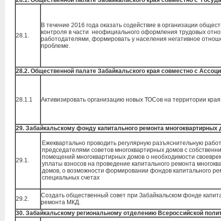
28.1. Общественной палате Забайкальского края совместно с Госуд
В течение 2016 года оказать содействие в организации общес
контроля в части неофициального оформления трудовых отн
28.1.
работодателями, формировать у населения негативное отноше
проблеме.
28.2. Общественной палате Забайкальского края
совместно с Ассоци
28.1.1
Активизировать организацию новых ТОСов на территории края
29. Забайкальскому фонду капитального ремонта многоквартирных
Ежеквартально проводить регулярную разъяснительную рабо
председателями советов многоквартирных домов с собственн
помещений многоквартирных домов о необходимости своевре
29.1.
уплаты взносов на проведение капитального ремонта многок
домов, о возможности формировании фондов капитального ре
специальных счетах
Создать общественный совет при Забайкальском фонде капит
29.2.
ремонта МКД.
30. Забайкальскому региональному отделению
Всероссийской поли