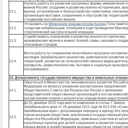
Усилить работу по развитию различных формы увековечения 
воинов России: созданию и развитию военно-исторических, кр
13.1.
музеев, установление и благоустройство памятников, обелиско
организации выставок, сохранению и обустройству территорий
с подвигами российских воинов.
Установить на
Мемориале воинам-героям Халхин
-Гола памятн
13.2.
солдатам-забайкальцам, погибшим в ходе проведения Манчжу
стратегической наступательной операции.
Содействовать сохранению и развитию военно-исторических,
13.3.
краеведческих музеев и комнат боевой славы, оказывать подд
поисковым отрядам.
Вести работу по сохранению богатейшего культурно-историчес
наследия Забайкальского казачества, комплексного развития с
13.4.
территорий, развития не сельскохозяйственных видов деятел
(промыслы, ремесленничество, бытовое и социально-культурн
обслуживание).
14. Департаменту государственного имущества и земельных отноше
Обратиться в Министерство экономического развития Российс
Федерации по вопросу ускорения рассмотрения предложения
14.1.
Общественного Совета при Росреестре России о включении
представителей общественных организаций в состав комиссий
рассмотрению споров о результатах определения кадастровой
До 01 декабря 2015 года внести изменения в статью 7 Закона
Забайкальского края от 26 декабря 2011 года № 623-33К «О каз
Забайкальском крае», допускающих передачу в аренду без пр
торгов казачьим обществам, внесённым в государственный рее
14.2.
обществ в Российской Федерации, земельных участков из кате
населённых пунктов для целей сохранения и развития традиц
образа жизни и хозяйствования казачьих обществ на территор