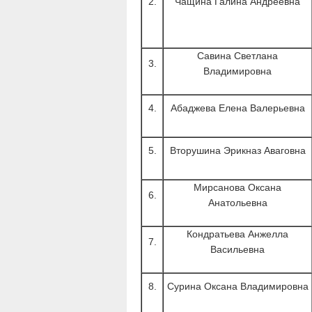
2.
Чащина Галина Андреевна
Савина Светлана
3.
Владимировна
4.
Абаджева Елена Валерьевна
5.
Вторушина Эрикназ Аваговна
Мирсанова Оксана
6.
Анатольевна
Кондратьева Анжелла
7.
Васильевна
8.
Сурина Оксана Владимировна