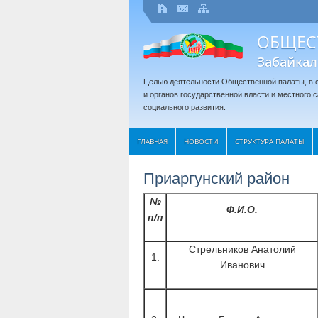
ОБЩЕС
Забайкал
Целью деятельности Общественной палаты, в с
и органов государственной власти и местного
социального развития.
ГЛАВНАЯ
НОВОСТИ
СТРУКТУРА ПАЛАТЫ
Приаргунский район
№
Ф.И.О.
п/п
Стрельников Анатолий
1.
Иванович