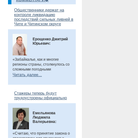
Общественники держат на
контроле ликвидацию
последствий сильных ливней в
Чите и Читинском округе
Ерощенко Дмитрий
Юрьевич:
«Забайкалье, как и многие
регионы страны, столкнулось со
сложными погодными
условиями. Но благодаря ранее
Читать далее...
установленным дамбам выхода
рек во многих местах удалось
избежать. Например, по речкам
Стажеры теперь будут
Танха и Курчина наблюдается
трудоустроены официально
даже небольшой спад уровня
воды. В частности, в селе Танха
Читинского округа, в котором мы
Емельянова
в прошлом году
были
, жители
Людмила
претензий не имеют. Есть
Валерьевна:
сложности в поселке
Биофабрика. Там подтоплены
приусадебные участки.
«Считаю, что принятие закона о