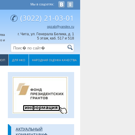
Мы в соцсетях:
(3022) 21-03-01
opzab@yandex.ru
г. Чита, ул. Генерала Белика, д. 1
тва
5 этаж, каб. 517 и 518
о и
МОП
ДЛЯ НКО
НАРОДНАЯ ОЦЕНКА КАЧЕСТВА
АКТУАЛЬНЫЙ
КОММЕНТАРИ�