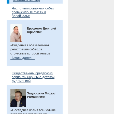
Число чипированных собак
превысило 10 тысяч в
Забайкалье
Ерощенко Дмитрий
Юрьевич:
«Введенная обязательная
регистрация собак, за
отсутствие которой теперь
предусмотрен штраф. Эта мера
Читать далее...
направлена на более строгий
учет домашних животных и
повышение ответственности их
Общественник предложил
владельцев. Особенно важно,
варианты борьбы с детской
что регистрация бесплатна, а
лудоманией
владельцам нужно лишь
оплатить чип или метку. Новые
правила помогут сделать
Задорожин Михаил
контроль за питомцами более
Романович:
прозрачным и системным», -
сказал общественник.
«Последнее время всё больше