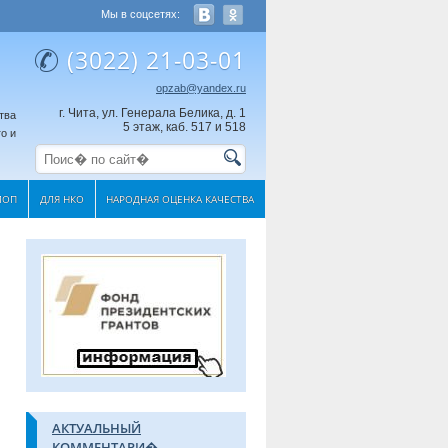
Мы в соцсетях:
(3022) 21-03-01
opzab@yandex.ru
г. Чита, ул. Генерала Белика, д. 1
тва
5 этаж, каб. 517 и 518
о и
МОП
ДЛЯ НКО
НАРОДНАЯ ОЦЕНКА КАЧЕСТВА
АКТУАЛЬНЫЙ
КОММЕНТАРИ�