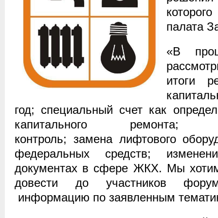
которого
палата З
«В про
рассмот
итоги р
капитал
год; специальный счет как опреде
капитального ремонта; общ
контроль; замена лифтового обору
федеральных средств; изменен
документах в сфере ЖКХ. Мы хотим
довести до участников фору
информацию по заявленным темати