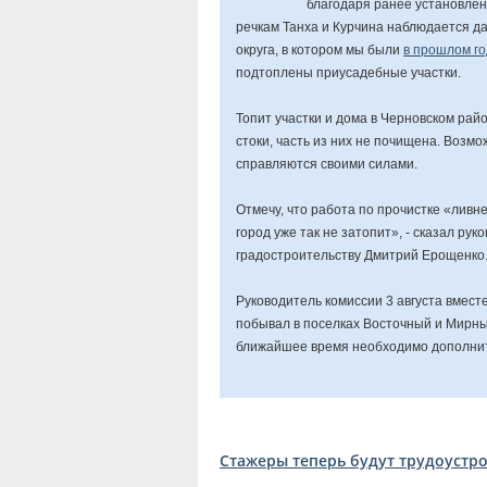
благодаря ранее установлен
речкам Танха и Курчина наблюдается да
округа, в котором мы были
в прошлом го
подтоплены приусадебные участки.
Топит участки и дома в Черновском райо
стоки, часть из них не почищена. Возмо
справляются своими силами.
Отмечу, что работа по прочистке «ливне
город уже так не затопит», - сказал ру
градостроительству Дмитрий Ерощенко
Руководитель комиссии 3 августа вмес
побывал в поселках Восточный и Мирны
ближайшее время необходимо дополнит
Стажеры теперь будут трудоустр