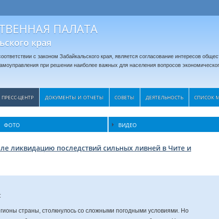
ТВЕННАЯ ПАЛАТА
ьского края
оответствии с законом Забайкальского края, является согласование интересов общес
 самоуправления при решении наиболее важных для населения вопросов экономическог
ПРЕСС-ЦЕНТР
ДОКУМЕНТЫ И ОТЧЕТЫ
CОВЕТЫ
ДЕЯТЕЛЬНОСТЬ
СПИСОК 
ФОТО
ВИДЕО
ле ликвидацию последствий сильных ливней в Чите и
:
регионы страны, столкнулось со сложными погодными условиями. Но