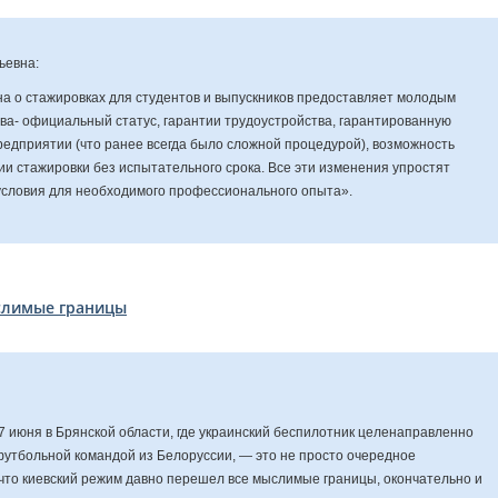
ьевна:
на о стажировках для студентов и выпускников предоставляет молодым
а- официальный статус, гарантии трудоустройства, гарантированную
редприятии (что ранее всегда было сложной процедурой), возможность
ии стажировки без испытательного срока. Все эти изменения упростят
условия для необходимого профессионального опыта».
слимые границы
 июня в Брянской области, где украинский беспилотник целенаправленно
 футбольной командой из Белоруссии, — это не просто очередное
 что киевский режим давно перешел все мыслимые границы, окончательно и