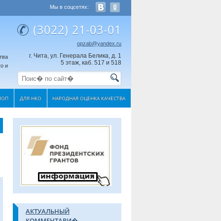
Мы в соцсетях:
(3022) 21-03-01
opzab@yandex.ru
г. Чита, ул. Генерала Белика, д. 1
тва
5 этаж, каб. 517 и 518
о и
МОП
ДЛЯ НКО
НАРОДНАЯ ОЦЕНКА КАЧЕСТВА
АКТУАЛЬНЫЙ
КОММЕНТАРИ�