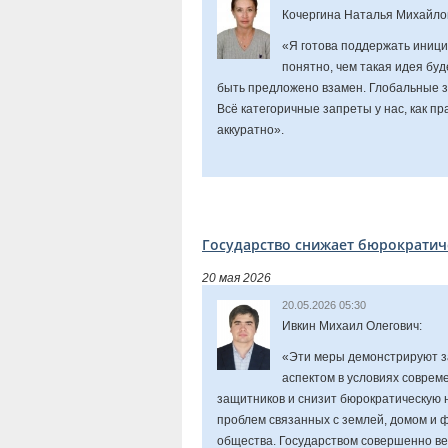
Кочергина Наталья Михайло
«Я готова поддержать инициа
понятно, чем такая идея буд
быть предложено взамен. Глобальные з
Всё категоричные запреты у нас, как п
аккуратно».
Государство снижает бюрократич
20 мая 2026
20.05.2026 05:30
Ивкин Михаил Олегович:
«Эти меры демонстрируют за
аспектом в условиях соврем
защитников и снизит бюрократическую 
проблем связанных с землей, домом и 
общества. Государством совершенно ве