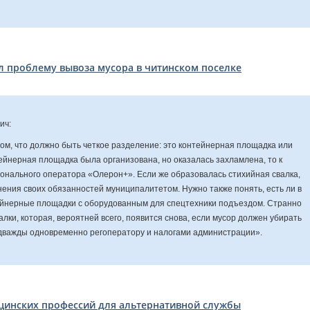
 проблему вывоза мусора в читинском поселке
ич:
том, что должно быть четкое разделение: это контейнерная площадка или
тейнерная площадка была организована, но оказалась захламлена, то к
ионального оператора «Олерон+». Если же образовалась стихийная свалка,
нения своих обязанностей муниципалитетом. Нужно также понять, есть ли в
ейнерные площадки с оборудованным для спецтехники подъездом. Странно
алки, которая, вероятней всего, появится снова, если мусор должен убирать
 дважды одновременно регоператору и налогами администрации».
цинских профессий для альтернативной службы