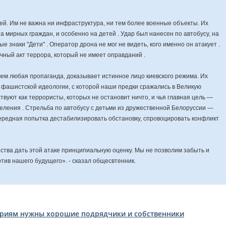
ей. Им не важна ни инфраструктура, ни тем более военные объекты. Их
 мирных граждан, и особенно на детей . Удар был нанесен по автобусу, на
знаки "Дети" . Оператор дрона не мог не видеть, кого именно он атакует .
чный акт террора, который не имеет оправданий .
 чем любая пропаганда, доказывает истинное лицо киевского режима. Их
 фашистской идеологии, с которой наши предки сражались в Великую
твуют как террористы, которых не остановит ничто, и чья главная цель —
селения . Стрельба по автобусу с детьми из дружественной Белоруссии —
чередная попытка дестабилизировать обстановку, спровоцировать конфликт
тва дать этой атаке принципиальную оценку. Мы не позволим забыть и
отив нашего будущего». - сказал общесвтенник.
риям нужны хорошие подрядчики и собственники