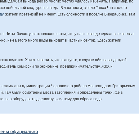
ным дамбам выхода рек во многих местах удалось избежать. Например, по
же небольшой спад уровня воды. В частности, в селе Танха Читинского
ду
, жители претензий не имеют. Есть сложности в поселке Биофабрика. Там
не Читы. Зачастую это связано с тем, что у нас не везде сделаны ливневые
жно, из-за этого много воды выходит в частный сектор. Здесь жители
вок» ведется. Хочется верить, что в августе, в случае обильных дождей
ководитель Комиссии по экономике, предпринимательству, ЖКХ и
.
те с замглавы администрации Черновского района Александром Григорьевым
й. Там были осмотрены места затопления и определены точки, где в
ельно оборудовать дренажную систему для сброса воды.
оены официально