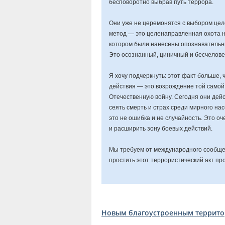
бесповоротно выбрав путь террора.
Они уже не церемонятся с выбором цел
метод — это целенаправленная охота на
котором были нанесены опознавательные 
Это осознанный, циничный и бесчелове
Я хочу подчеркнуть: этот факт больше,
действия — это возрождение той самой
Отечественную войну. Сегодня они дейс
сеять смерть и страх среди мирного на
это не ошибка и не случайность. Это о
и расширить зону боевых действий.
Мы требуем от международного сообщес
простить этот террористический акт пр
Новым благоустроенным террито