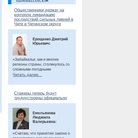
Общественники держат на
контроле ликвидацию
последствий сильных ливней в
Чите и Читинском округе
Ерощенко Дмитрий
Юрьевич:
«Забайкалье, как и многие
регионы страны, столкнулось со
сложными погодными
условиями. Но благодаря ранее
Читать далее...
установленным дамбам выхода
рек во многих местах удалось
избежать. Например, по речкам
Стажеры теперь будут
Танха и Курчина наблюдается
трудоустроены официально
даже небольшой спад уровня
воды. В частности, в селе Танха
Читинского округа, в котором мы
Емельянова
в прошлом году
были
, жители
Людмила
претензий не имеют. Есть
Валерьевна:
сложности в поселке
Биофабрика. Там подтоплены
приусадебные участки.
«Считаю, что принятие закона о