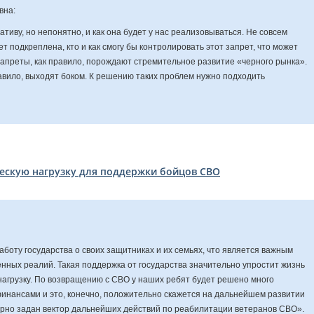
вна:
тиву, но непонятно, и как она будет у нас реализовываться. Не совсем
ет подкреплена, кто и как смогу бы контролировать этот запрет, что может
апреты, как правило, порождают стремительное развитие «черного рынка».
равило, выходят боком. К решению таких проблем нужно подходить
ескую нагрузку для поддержки бойцов СВО
боту государства о своих защитниках и их семьях, что является важным
енных реалий. Такая поддержка от государства значительно упростит жизнь
нагрузку. По возвращению с СВО у наших ребят будет решено много
финансами и это, конечно, положительно скажется на дальнейшем развитии
рно задан вектор дальнейших действий по реабилитации ветеранов СВО».