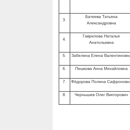
Батеева Татьяна
3.
Александровна
Гаврилова Наталья
4.
Анатольевна
5.
Забелина Елена Валентиновн
6.
Пешкова Анна Михайловна
7.
Фёдорова Полина Сафроновн
8.
Чернышев Олег Викторович