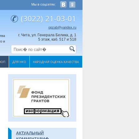
Мы в соцсетях:
(3022) 21-03-01
opzab@yandex.ru
г. Чита, ул. Генерала Белика, д. 1
тва
5 этаж, каб. 517 и 518
о и
МОП
ДЛЯ НКО
НАРОДНАЯ ОЦЕНКА КАЧЕСТВА
АКТУАЛЬНЫЙ
КОММЕНТАРИ�