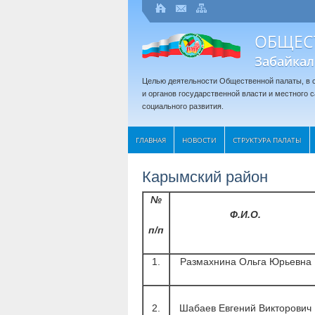
ОБЩЕС
Забайкал
Целью деятельности Общественной палаты, в с
и органов государственной власти и местного
социального развития.
ГЛАВНАЯ
НОВОСТИ
СТРУКТУРА ПАЛАТЫ
Карымский район
№
Ф.И.О.
п/п
1.
Размахнина Ольга Юрьевна
2.
Шабаев Евгений Викторович