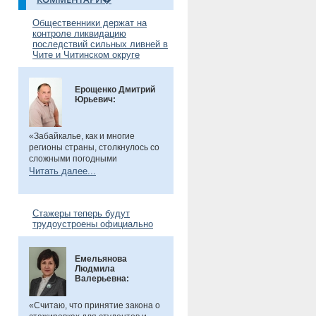
Общественники держат на
контроле ликвидацию
последствий сильных ливней в
Чите и Читинском округе
Ерощенко Дмитрий
Юрьевич:
«Забайкалье, как и многие
регионы страны, столкнулось со
сложными погодными
условиями. Но благодаря ранее
Читать далее...
установленным дамбам выхода
рек во многих местах удалось
избежать. Например, по речкам
Стажеры теперь будут
Танха и Курчина наблюдается
трудоустроены официально
даже небольшой спад уровня
воды. В частности, в селе Танха
Читинского округа, в котором мы
Емельянова
в прошлом году
были
, жители
Людмила
претензий не имеют. Есть
Валерьевна:
сложности в поселке
Биофабрика. Там подтоплены
приусадебные участки.
«Считаю, что принятие закона о