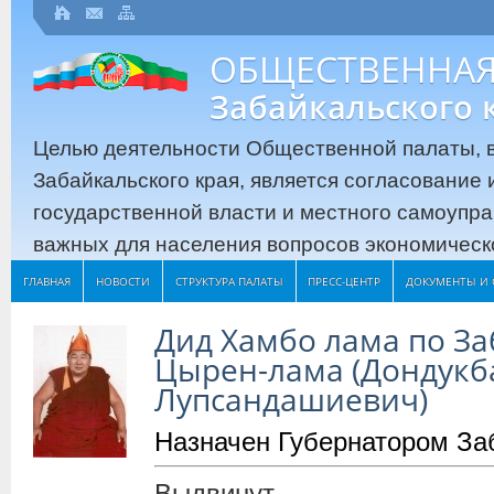
ОБЩЕСТВЕННАЯ
Забайкальского 
Целью деятельности Общественной палаты, в
Забайкальского края, является согласование
государственной власти и местного самоупр
важных для населения вопросов экономическо
ГЛАВНАЯ
НОВОСТИ
СТРУКТУРА ПАЛАТЫ
ПРЕСС-ЦЕНТР
ДОКУМЕНТЫ И 
Дид Хамбо лама по З
Цырен-лама (Дондукб
Лупсандашиевич)
Назначен Губернатором За
Выдвинут