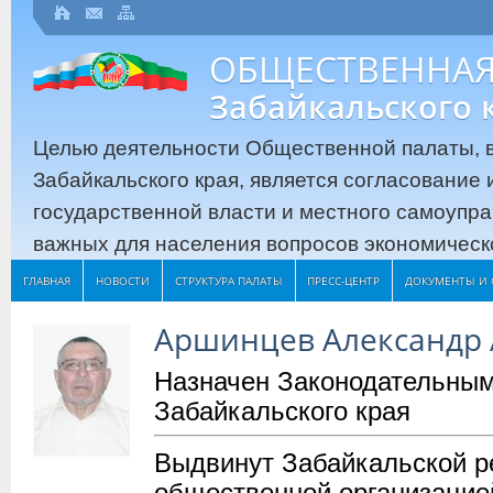
ОБЩЕСТВЕННАЯ
Забайкальского 
Целью деятельности Общественной палаты, в
Забайкальского края, является согласование
государственной власти и местного самоупр
важных для населения вопросов экономическо
ГЛАВНАЯ
НОВОСТИ
СТРУКТУРА ПАЛАТЫ
ПРЕСС-ЦЕНТР
ДОКУМЕНТЫ И 
Аршинцев Александр 
Назначен Законодательны
Забайкальского края
Выдвинут Забайкальской р
общественной организацие