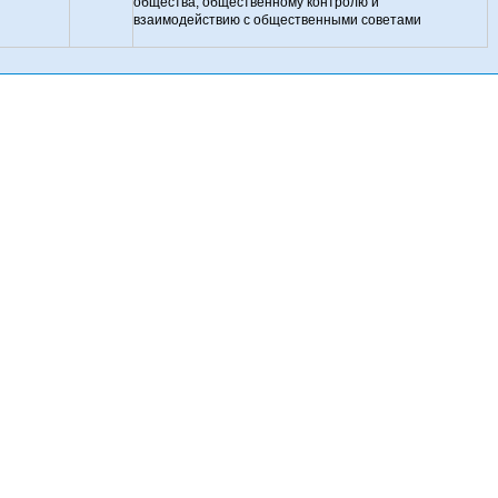
общества,
общественному контролю и
взаимодействию с общественными советами