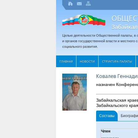
ОБЩЕС
Забайкал
Целью деятельности Общественной палаты, в с
и органов государственной власти и местного
социального развития.
ГЛАВНАЯ
НОВОСТИ
СТРУКТУРА ПАЛАТЫ
Ковалев Геннад
назначен Конферен
Забайкальская крае
Забайкальского края
Составы
Биограф
Член