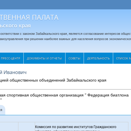
ТВЕННАЯ ПАЛАТА
ьского края
оответствии с законом Забайкальского края, является согласование интересов общес
 самоуправления при решении наиболее важных для населения вопросов экономическог
ПРЕСС-ЦЕНТР
ДОКУМЕНТЫ И ОТЧЕТЫ
CОВЕТЫ
ДЕЯТЕЛЬНОСТЬ
СПИСОК 
ий Иванович
цией общественных объединений Забайкальского края
вая спортивная общественная организация " Федерация биатлона
"
ия
Комиссия по развитию институтов Гражданского