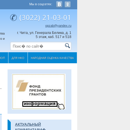
Мы в соцсетях:
(3022) 21-03-01
opzab@yandex.ru
г. Чита, ул. Генерала Белика, д. 1
тва
5 этаж, каб. 517 и 518
о и
МОП
ДЛЯ НКО
НАРОДНАЯ ОЦЕНКА КАЧЕСТВА
АКТУАЛЬНЫЙ
КОММЕНТАРИ�