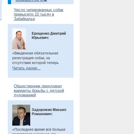
Число чипированных собак
превысило 10 тысяч в
Забайкалье
Ерощенко Дмитрий
Юрьевич:
«Введенная обязательная
регистрация собак, за
отсутствие которой теперь
предусмотрен штраф. Эта мера
Читать далее...
направлена на более строгий
учет домашних животных и
повышение ответственности их
Общественник предложил
владельцев. Особенно важно,
варианты борьбы с детской
что регистрация бесплатна, а
лудоманией
владельцам нужно лишь
оплатить чип или метку. Новые
правила помогут сделать
Задорожин Михаил
контроль за питомцами более
Романович:
прозрачным и системным», -
сказал общественник.
«Последнее время всё больше