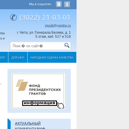
Мы в соцсетях:
(3022) 21-03-01
opzab@yandex.ru
г. Чита, ул. Генерала Белика, д. 1
тва
5 этаж, каб. 517 и 518
о и
МОП
ДЛЯ НКО
НАРОДНАЯ ОЦЕНКА КАЧЕСТВА
АКТУАЛЬНЫЙ
КОММЕНТАРИ�