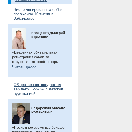
Число чипированных собак
превысило 10 тысяч в
Забайкалье
Ерощенко Дмитрий
Юрьевич:
«Введенная обязательная
регистрация собак, за
отсутствие которой теперь
предусмотрен штраф. Эта мера
Читать далее...
направлена на более строгий
учет домашних животных и
повышение ответственности их
Общественник предложил
владельцев. Особенно важно,
варианты борьбы с детской
что регистрация бесплатна, а
лудоманией
владельцам нужно лишь
оплатить чип или метку. Новые
правила помогут сделать
Задорожин Михаил
контроль за питомцами более
Романович:
прозрачным и системным», -
сказал общественник.
«Последнее время всё больше