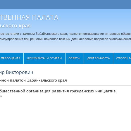
ТВЕННАЯ ПАЛАТА
ьского края
оответствии с законом Забайкальского края, является согласование интересов общес
 самоуправления при решении наиболее важных для населения вопросов экономическог
ПРЕСС-ЦЕНТР
ДОКУМЕНТЫ И ОТЧЕТЫ
CОВЕТЫ
ДЕЯТЕЛЬНОСТЬ
СПИСОК 
ир Викторович
ной палатой Забайкальского края
бщественной организация развития гражданских инициатив
в»