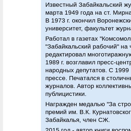
Известный Забайкальский жу
марта 1949 года на ст. Мирн
В 1973 г. окончил Воронежск
университет, факультет журн
Работал в газетах "Комсомол
"Забайкальский рабочий" на 
редактировал многотиражную 
1989 г. возглавил пресс-цен
народных депутатов. С 1999 
прессе. Печатался в столич
журналов. Автор коллективн
публицистики.
Награжден медалью "За стро
премий им. В.К. Курнатовско
Забайкалья, член СЖ.
2015 год - автор книги восп