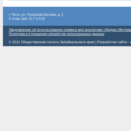
г. Чита, ул. Генерала Белика, д. 1
5 этаж, каб. 517 и 518
Уведомление об использовании сервиса веб-аналитики «Яндекс Метрик
Политика в отношении обработки персональных данных
© 2011 Общественная палата Забайкальского края |
Разработка сайта - 