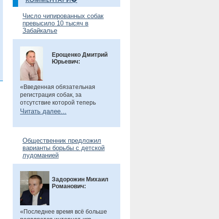
Число чипированных собак
превысило 10 тысяч в
Забайкалье
Ерощенко Дмитрий
Юрьевич:
«Введенная обязательная
регистрация собак, за
отсутствие которой теперь
предусмотрен штраф. Эта мера
Читать далее...
направлена на более строгий
учет домашних животных и
повышение ответственности их
Общественник предложил
владельцев. Особенно важно,
варианты борьбы с детской
что регистрация бесплатна, а
лудоманией
владельцам нужно лишь
оплатить чип или метку. Новые
правила помогут сделать
Задорожин Михаил
контроль за питомцами более
Романович:
прозрачным и системным», -
сказал общественник.
«Последнее время всё больше