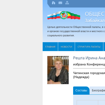
ОБЩЕС
Забайкал
Целью деятельности Общественной палаты, в с
и органов государственной власти и местного
социального развития.
ГЛАВНАЯ
НОВОСТИ
СТРУКТУРА ПАЛАТЫ
Решта Ирина Ан
избрана Конференц
Читинская городска
(Надежда)
Составы
Биограф