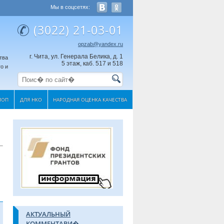
Мы в соцсетях:
(3022) 21-03-01
opzab@yandex.ru
г. Чита, ул. Генерала Белика, д. 1
тва
5 этаж, каб. 517 и 518
о и
МОП
ДЛЯ НКО
НАРОДНАЯ ОЦЕНКА КАЧЕСТВА
АКТУАЛЬНЫЙ
КОММЕНТАРИ�