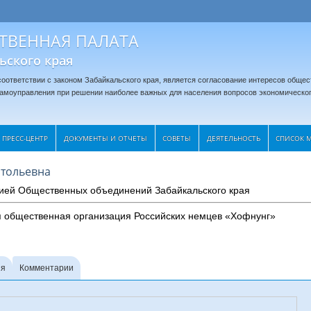
ТВЕННАЯ ПАЛАТА
ьского края
оответствии с законом Забайкальского края, является согласование интересов общес
 самоуправления при решении наиболее важных для населения вопросов экономическог
ПРЕСС-ЦЕНТР
ДОКУМЕНТЫ И ОТЧЕТЫ
CОВЕТЫ
ДЕЯТЕЛЬНОСТЬ
СПИСОК 
атольевна
ией Общественных объединений Забайкальского края
я общественная организация Российских немцев «Хофнунг»
ия
Комментарии