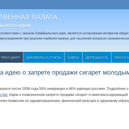
ТВЕННАЯ ПАЛАТА
ьского края
оответствии с законом Забайкальского края, является согласование интересов общес
 самоуправления при решении наиболее важных для населения вопросов экономическог
ПРЕСС-ЦЕНТР
ДОКУМЕНТЫ И ОТЧЕТЫ
CОВЕТЫ
ДЕЯТЕЛЬНОСТЬ
СПИСОК 
 идею о запрете продажи сигарет молоды
вшихся после 2008 года 58% некурящих и 46% курящих россиян. Подробнее о
rJob.
Идею о пожизненном запрете продажи сигарет и никотиносодержащей
член Комиссии по здравоохранению, физической культуре и здоровому образ