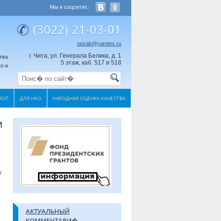
Мы в соцсетях:
(3022) 21-03-01
opzab@yandex.ru
г. Чита, ул. Генерала Белика, д. 1
тва
5 этаж, каб. 517 и 518
о и
МОП
ДЛЯ НКО
НАРОДНАЯ ОЦЕНКА КАЧЕСТВА
м
у
АКТУАЛЬНЫЙ
КОММЕНТАРИ�