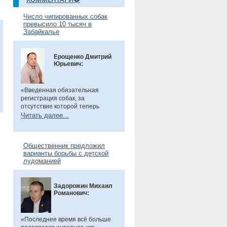
Число чипированных собак
превысило 10 тысяч в
Забайкалье
Ерощенко Дмитрий
Юрьевич:
«Введенная обязательная
регистрация собак, за
отсутствие которой теперь
предусмотрен штраф. Эта мера
Читать далее...
направлена на более строгий
учет домашних животных и
повышение ответственности их
Общественник предложил
владельцев. Особенно важно,
варианты борьбы с детской
что регистрация бесплатна, а
лудоманией
владельцам нужно лишь
оплатить чип или метку. Новые
правила помогут сделать
Задорожин Михаил
контроль за питомцами более
Романович:
прозрачным и системным», -
сказал общественник.
«Последнее время всё больше