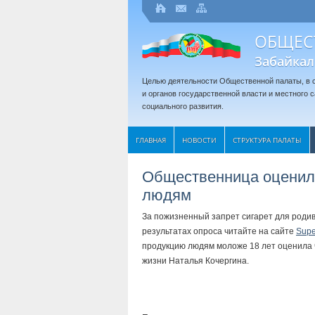
ОБЩЕС
Забайкал
Целью деятельности Общественной палаты, в с
и органов государственной власти и местного
социального развития.
ГЛАВНАЯ
НОВОСТИ
СТРУКТУРА ПАЛАТЫ
Общественница оценила
людям
За пожизненный запрет сигарет для роди
результатах опроса читайте на сайте
Supe
продукцию людям моложе 18 лет оценила 
жизни Наталья Кочергина.