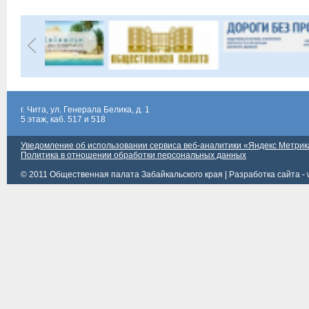
г. Чита, ул. Генерала Белика, д. 1
5 этаж, каб. 517 и 518
Уведомление об использовании сервиса веб-аналитики «Яндекс Метрик
Политика в отношении обработки персональных данных
© 2011 Общественная палата Забайкальского края |
Разработка сайта - 