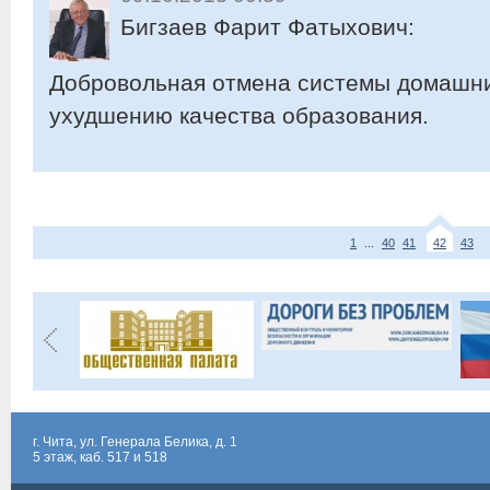
Бигзаев Фарит Фатыхович:
Добровольная отмена системы домашни
ухудшению качества образования.
1
...
40
41
42
43
г. Чита, ул. Генерала Белика, д. 1
5 этаж, каб. 517 и 518