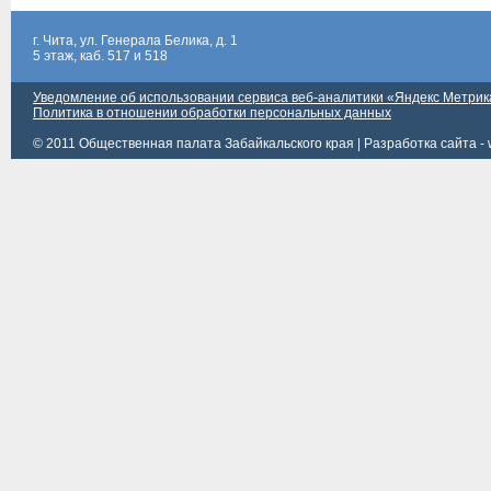
г. Чита, ул. Генерала Белика, д. 1
5 этаж, каб. 517 и 518
Уведомление об использовании сервиса веб-аналитики «Яндекс Метрик
Политика в отношении обработки персональных данных
© 2011 Общественная палата Забайкальского края |
Разработка сайта - 