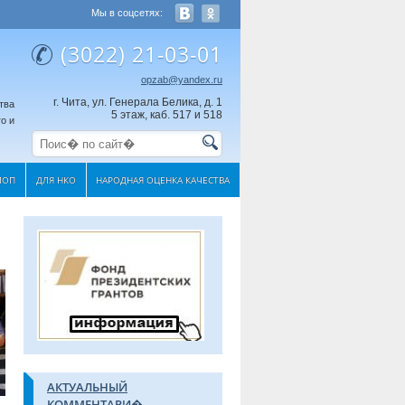
Мы в соцсетях:
(3022) 21-03-01
opzab@yandex.ru
г. Чита, ул. Генерала Белика, д. 1
тва
5 этаж, каб. 517 и 518
о и
МОП
ДЛЯ НКО
НАРОДНАЯ ОЦЕНКА КАЧЕСТВА
АКТУАЛЬНЫЙ
КОММЕНТАРИ�