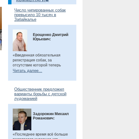
Число чипированных собак
превысило 10 тысяч в
Забайкалье
Ерощенко Дмитрий
Юрьевич:
«Введенная обязательная
регистрация собак, за
отсутствие которой теперь
предусмотрен штраф. Эта мера
Читать далее...
направлена на более строгий
учет домашних животных и
повышение ответственности их
Общественник предложил
владельцев. Особенно важно,
варианты борьбы с детской
что регистрация бесплатна, а
лудоманией
владельцам нужно лишь
оплатить чип или метку. Новые
правила помогут сделать
Задорожин Михаил
контроль за питомцами более
Романович:
прозрачным и системным», -
сказал общественник.
«Последнее время всё больше