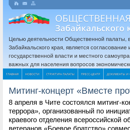
ОБЩЕСТВЕННАЯ
Забайкальского 
Целью деятельности Общественной палаты, в
Забайкальского края, является согласование
государственной власти и местного самоупр
важных для населения вопросов экономическо
ГЛАВНАЯ
НОВОСТИ
СТРУКТУРА ПАЛАТЫ
ПРЕСС-ЦЕНТР
ДОКУМЕНТЫ И 
Митинг-концерт «Вместе про
8 апреля в Чите состоялся митинг-к
террора», организованный по инициа
краевого отделения всероссийской о
ветеранов «Боевое братство» совме