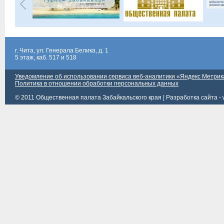
г. Чита, ул. Генерала Белика, д. 1
5 этаж, каб. 517 и 518
Уведомление об использовании сервиса веб-аналитики «Яндекс Метрик
Политика в отношении обработки персональных данных
© 2011 Общественная палата Забайкальского края |
Разработка сайта - 