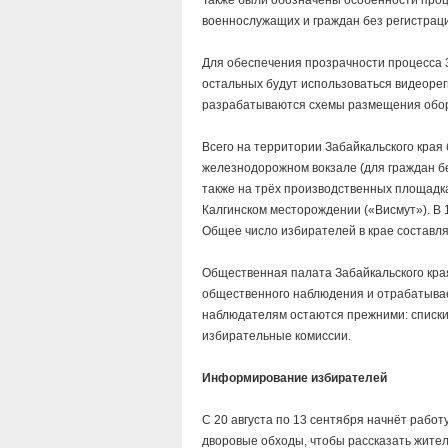
Также были обозначены особенности проц
военнослужащих и граждан без регистрац
Для обеспечения прозрачности процесса 
остальных будут использоваться видеоре
разрабатываются схемы размещения обо
Всего на территории Забайкальского края
железнодорожном вокзале (для граждан бе
также на трёх производственных площадк
Калгинском месторождении («Висмут»). В 
Общее число избирателей в крае составля
Общественная палата Забайкальского кра
общественного наблюдения и отрабатывае
наблюдателям остаются прежними: списки
избирательные комиссии.
Информирование избирателей
С 20 августа по 13 сентября начнёт рабо
дворовые обходы, чтобы рассказать жител