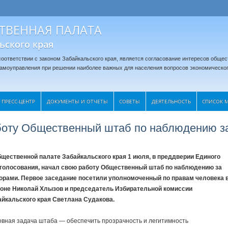
ТВЕННАЯ ПАЛАТА
ьского края
оответствии с законом Забайкальского края, является согласование интересов общес
 самоуправления при решении наиболее важных для населения вопросов экономическог
ПРЕСС-ЦЕНТР
ДОКУМЕНТЫ И ОТЧЕТЫ
CОВЕТЫ
ДЕЯТЕЛЬНОСТЬ
СПИСОК 
боту Общественный штаб по наблюдению з
бщественной палате Забайкальского края 1 июля, в преддверии Единого
 голосования, начал свою работу Общественный штаб по наблюдению за
орами. Первое заседание посетили уполномоченный по правам человека 
ионе Николай Хлызов и председатель Избирательной комиссии
айкальского края Светлана Судакова.
вная задача штаба — обеспечить прозрачность и легитимность