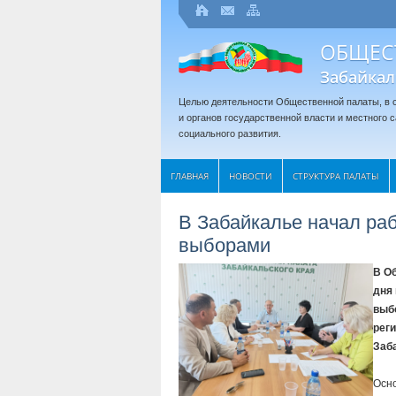
ОБЩЕС
Забайкал
Целью деятельности Общественной палаты, в с
и органов государственной власти и местного
социального развития.
ГЛАВНАЯ
НОВОСТИ
СТРУКТУРА ПАЛАТЫ
В Забайкалье начал ра
выборами
В О
дня
выб
рег
Заб
Осно