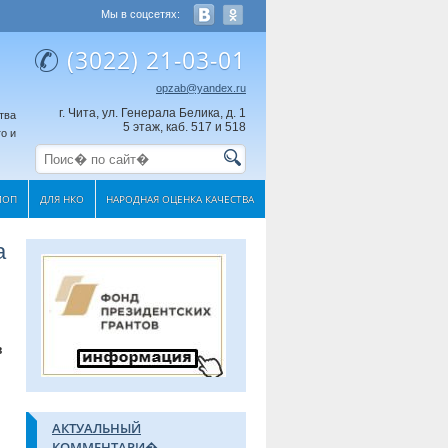
Мы в соцсетях:
(3022) 21-03-01
opzab@yandex.ru
г. Чита, ул. Генерала Белика, д. 1
тва
5 этаж, каб. 517 и 518
о и
МОП
ДЛЯ НКО
НАРОДНАЯ ОЦЕНКА КАЧЕСТВА
а
в
АКТУАЛЬНЫЙ
КОММЕНТАРИ�