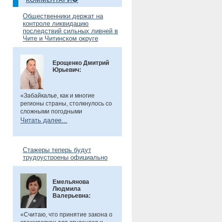
Общественники держат на
контроле ликвидацию
последствий сильных ливней в
Чите и Читинском округе
Ерощенко Дмитрий
Юрьевич:
«Забайкалье, как и многие
регионы страны, столкнулось со
сложными погодными
условиями. Но благодаря ранее
Читать далее...
установленным дамбам выхода
рек во многих местах удалось
избежать. Например, по речкам
Стажеры теперь будут
Танха и Курчина наблюдается
трудоустроены официально
даже небольшой спад уровня
воды. В частности, в селе Танха
Читинского округа, в котором мы
Емельянова
в прошлом году
были
, жители
Людмила
претензий не имеют. Есть
Валерьевна:
сложности в поселке
Биофабрика. Там подтоплены
приусадебные участки.
«Считаю, что принятие закона о