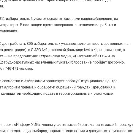
едуры для отдельных категорий избирателей — в частности, для
ии.
311 избирательный участок оснастят камерами видеонаблюдения, на
гистраторы. В настоящее время завершаются технические работы и
рудования.
 будет работать 805 избирательных участков, включая шесть временных: на
з регистрации), в СИЗО №1, в краевой больнице №4 в Краснокаменске, а
ах — на предприятиях «Удоканская медь», «Быстринский ГОК» и на
12 труднодоступных населённых пунктах голосование пройдёт досрочно.
ет 746 471 человек.
я совместно с Избиркомом организует работу Ситуационного центра
т алгоритм приёма и обработки обращений граждан. Требования к
 кандидатов необходимо подать в территориальные и участковые
ту проект «Информ УИК»: члены участковых избирательных комиссий проведу
ям о предстоящих выборах, порядке голосования и доступных возможностях.