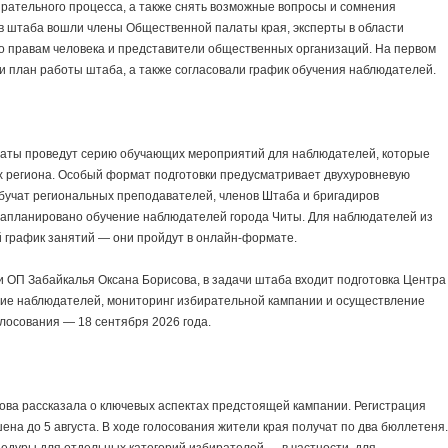
рательного процесса, а также снять возможные вопросы и сомнения
ав штаба вошли члены Общественной палаты края, эксперты в области
о правам человека и представители общественных организаций. На первом
 и план работы штаба, а также согласовали график обучения наблюдателей.
аты проведут серию обучающих мероприятий для наблюдателей, которые
х региона. Особый формат подготовки предусматривает двухуровневую
бучат региональных преподавателей, членов Штаба и бригадиров
 запланировано обучение наблюдателей города Читы. Для наблюдателей из
 график занятий — они пройдут в онлайн‑формате.
 ОП Забайкалья Оксана Борисова, в задачи штаба входит подготовка Центра
ие наблюдателей, мониторинг избирательной кампании и осуществление
лосования — 18 сентября 2026 года.
ва рассказала о ключевых аспектах предстоящей кампании. Регистрация
на до 5 августа. В ходе голосования жители края получат по два бюллетеня.