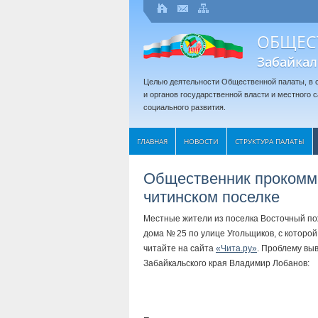
ОБЩЕС
Забайкал
Целью деятельности Общественной палаты, в с
и органов государственной власти и местного
социального развития.
ГЛАВНАЯ
НОВОСТИ
СТРУКТУРА ПАЛАТЫ
Общественник прокомм
читинском поселке
Местные жители из поселка Восточный по
дома № 25 по улице Угольщиков, с котор
читайте на сайта
«Чита.ру»
. Проблему вы
Забайкальского края Владимир Лобанов: