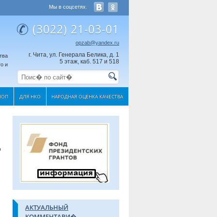
Мы в соцсетях:
(3022) 21-03-01
opzab@yandex.ru
г. Чита, ул. Генерала Белика, д. 1
тва
5 этаж, каб. 517 и 518
о и
МОП
ДЛЯ НКО
НАРОДНАЯ ОЦЕНКА КАЧЕСТВА
о
АКТУАЛЬНЫЙ
КОММЕНТАРИ�