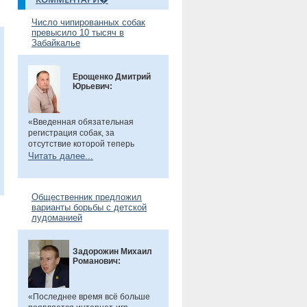
Число чипированных собак
превысило 10 тысяч в
Забайкалье
Ерощенко Дмитрий
Юрьевич:
«Введенная обязательная
регистрация собак, за
отсутствие которой теперь
предусмотрен штраф. Эта мера
Читать далее...
направлена на более строгий
учет домашних животных и
повышение ответственности их
Общественник предложил
владельцев. Особенно важно,
варианты борьбы с детской
что регистрация бесплатна, а
лудоманией
владельцам нужно лишь
оплатить чип или метку. Новые
правила помогут сделать
Задорожин Михаил
контроль за питомцами более
Романович:
прозрачным и системным», -
сказал общественник.
«Последнее время всё больше