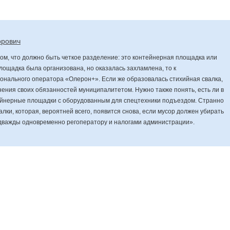
орович
том, что должно быть четкое разделение: это контейнерная площадка или
лощадка была организована, но оказалась захламлена, то к
ионального оператора «Олерон+». Если же образовалась стихийная свалка,
нения своих обязанностей муниципалитетом. Нужно также понять, есть ли в
ейнерные площадки с оборудованным для спецтехники подъездом. Странно
алки, которая, вероятней всего, появится снова, если мусор должен убирать
 дважды одновременно регоператору и налогами администрации».